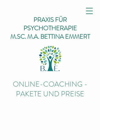
PRAXIS FÜR
PSYCHOTHERAPIE
M.SC. M.A. BETTINA EMMERT
ONLINE-COACHING -
PAKETE UND PREISE